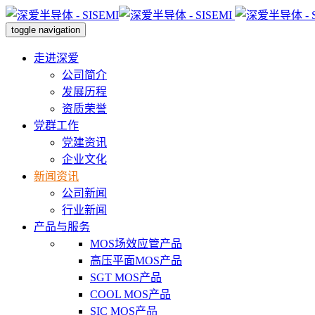
toggle navigation
走进深爱
公司简介
发展历程
资质荣誉
党群工作
党建资讯
企业文化
新闻资讯
公司新闻
行业新闻
产品与服务
MOS场效应管产品
高压平面MOS产品
SGT MOS产品
COOL MOS产品
SIC MOS产品