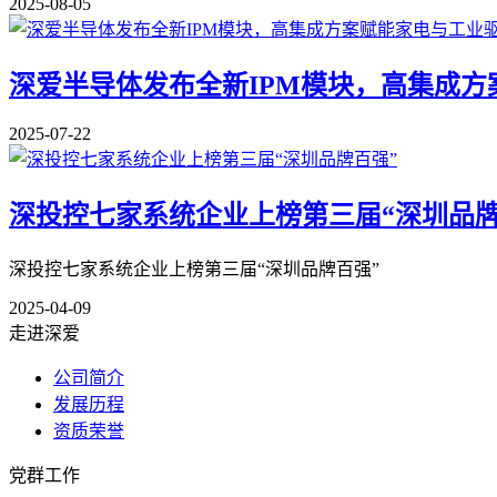
2025-08-05
深爱半导体发布全新IPM模块，高集成
2025-07-22
深投控七家系统企业上榜第三届“深圳品牌
深投控七家系统企业上榜第三届“深圳品牌百强”
2025-04-09
走进深爱
公司简介
发展历程
资质荣誉
党群工作