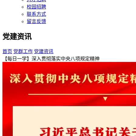
校园招聘
联系方式
留言反馈
党建资讯
首页
党群工作
党建资讯
【每日一学】深入贯彻落实中央八项规定精神