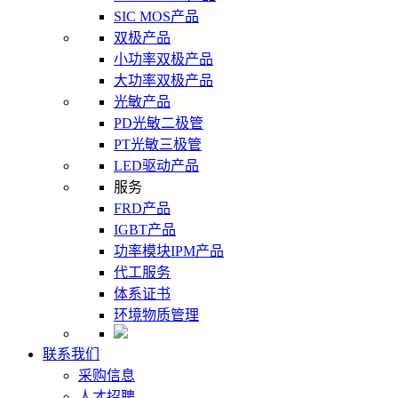
SIC MOS产品
双极产品
小功率双极产品
大功率双极产品
光敏产品
PD光敏二极管
PT光敏三极管
LED驱动产品
服务
FRD产品
IGBT产品
功率模块IPM产品
代工服务
体系证书
环境物质管理
联系我们
采购信息
人才招聘